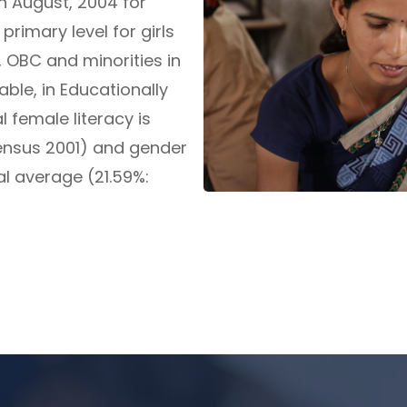
n August, 2004 for
primary level for girls
 OBC and minorities in
ble, in Educationally
 female literacy is
Census 2001) and gender
al average (21.59%: