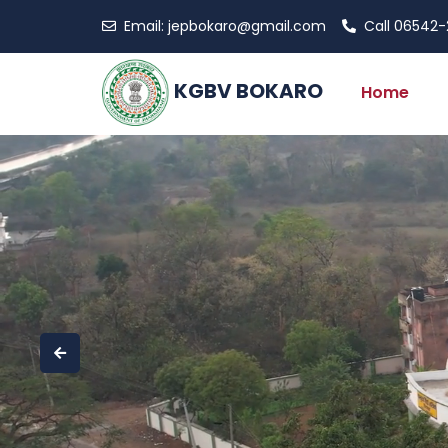
Email:
jepbokaro@gmail.com
Call
06542-
KGBV BOKARO
Home