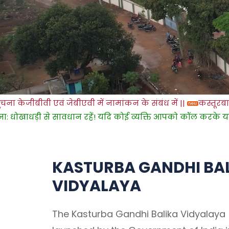
ीवी एवं जेबीएवी में नामांकन के संबंध में ||
कस्तूरबा गांधी बाल
 से सावधान रहें! यदि कोई व्यक्ति आपको कॉल करके या KGBV प्रवेश क
KASTURBA GANDHI BA
VIDYALAYA
The Kasturba Gandhi Balika Vidyalay